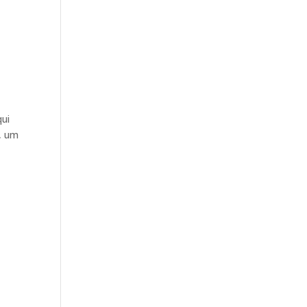
qui
, um
ebé?