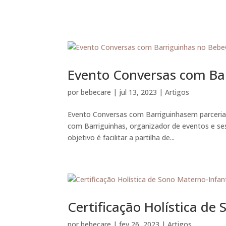
O sono é uma função bio
Evento Conversas com Ba
por
bebecare
|
jul 13, 2023
|
Artigos
Evento Conversas com Barriguinhasem parceria
com Barriguinhas, organizador de eventos e ses
objetivo é facilitar a partilha de...
Certificação Holística de
por
bebecare
|
fev 26, 2023
|
Artigos